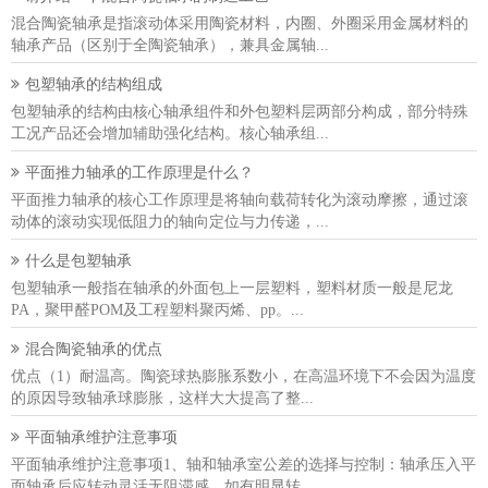
混合陶瓷轴承是指滚动体采用陶瓷材料，内圈、外圈采用金属材料的
轴承产品（区别于全陶瓷轴承），兼具金属轴...
包塑轴承的结构组成
包塑轴承的结构由核心轴承组件和外包塑料层两部分构成，部分特殊
工况产品还会增加辅助强化结构。核心轴承组...
平面推力轴承的工作原理是什么？
平面推力轴承的核心工作原理是将轴向载荷转化为滚动摩擦，通过滚
动体的滚动实现低阻力的轴向定位与力传递，...
什么是包塑轴承
包塑轴承一般指在轴承的外面包上一层塑料，塑料材质一般是尼龙
PA，聚甲醛POM及工程塑料聚丙烯、pp。...
混合陶瓷轴承的优点
优点（1）耐温高。陶瓷球热膨胀系数小，在高温环境下不会因为温度
的原因导致轴承球膨胀，这样大大提高了整...
平面轴承维护注意事项
平面轴承维护注意事项1、轴和轴承室公差的选择与控制：轴承压入平
面轴承后应转动灵活无阻滞感。如有明显转...