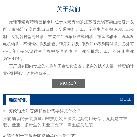
关于我们
无锡市煜辉特精密轴承厂位于风景秀丽的江苏省无锡市惠山经济开发
区，紧邻沪宁高速北出口处，交通便利。工厂专业生产孔径3-100mm公
制、英制各种型号轴承，主要生产汽车钢帘线轴承，操纵线轴承，汽车发
电机轴承，不锈钢轴承及超轻、薄系列以及F系列和16系列等轴承。另外可
根据客户要求设计生产各种型号的变形非标准轴承。工厂的注册商标
为"VHTB"。
工厂拥有国内专业的轴承加工自动化设备，坚实的技术力量，精密的计
量检测手段，严格有效的...
MORE
+ MORE
新闻资讯
滚轮轴承的安装和维护需要注意什么？
滚轮轴承的安装质量和维护频次直接决定其使用寿命，尤其是在重
载、低速、多粉尘的工业工况下，需重点关注装...
请介绍一下混合陶瓷轴承的制造工艺