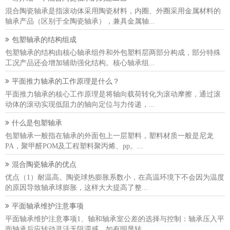
混合陶瓷轴承是指滚动体采用陶瓷材料，内圈、外圈采用金属材料的
轴承产品（区别于全陶瓷轴承），兼具金属轴...
包塑轴承的结构组成
包塑轴承的结构由核心轴承组件和外包塑料层两部分构成，部分特殊
工况产品还会增加辅助强化结构。核心轴承组...
平面推力轴承的工作原理是什么？
平面推力轴承的核心工作原理是将轴向载荷转化为滚动摩擦，通过滚
动体的滚动实现低阻力的轴向定位与力传递，...
什么是包塑轴承
包塑轴承一般指在轴承的外面包上一层塑料，塑料材质一般是尼龙
PA，聚甲醛POM及工程塑料聚丙烯、pp。...
混合陶瓷轴承的优点
优点（1）耐温高。陶瓷球热膨胀系数小，在高温环境下不会因为温度
的原因导致轴承球膨胀，这样大大提高了整...
平面轴承维护注意事项
平面轴承维护注意事项1、轴和轴承室公差的选择与控制：轴承压入平
面轴承后应转动灵活无阻滞感。如有明显转...