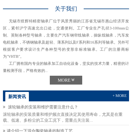
关于我们
无锡市煜辉特精密轴承厂位于风景秀丽的江苏省无锡市惠山经济开发
区，紧邻沪宁高速北出口处，交通便利。工厂专业生产孔径3-100mm公
制、英制各种型号轴承，主要生产汽车钢帘线轴承，操纵线轴承，汽车发
电机轴承，不锈钢轴承及超轻、薄系列以及F系列和16系列等轴承。另外可
根据客户要求设计生产各种型号的变形非标准轴承。工厂的注册商标
为"VHTB"。
工厂拥有国内专业的轴承加工自动化设备，坚实的技术力量，精密的计
量检测手段，严格有效的...
MORE
+ MORE
新闻资讯
滚轮轴承的安装和维护需要注意什么？
滚轮轴承的安装质量和维护频次直接决定其使用寿命，尤其是在重
载、低速、多粉尘的工业工况下，需重点关注装...
请介绍一下混合陶瓷轴承的制造工艺