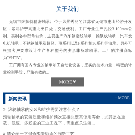
关于我们
无锡市煜辉特精密轴承厂位于风景秀丽的江苏省无锡市惠山经济开发
区，紧邻沪宁高速北出口处，交通便利。工厂专业生产孔径3-100mm公
制、英制各种型号轴承，主要生产汽车钢帘线轴承，操纵线轴承，汽车发
电机轴承，不锈钢轴承及超轻、薄系列以及F系列和16系列等轴承。另外可
根据客户要求设计生产各种型号的变形非标准轴承。工厂的注册商标
为"VHTB"。
工厂拥有国内专业的轴承加工自动化设备，坚实的技术力量，精密的计
量检测手段，严格有效的...
MORE
+ MORE
新闻资讯
滚轮轴承的安装和维护需要注意什么？
滚轮轴承的安装质量和维护频次直接决定其使用寿命，尤其是在重
载、低速、多粉尘的工业工况下，需重点关注装...
请介绍一下混合陶瓷轴承的制造工艺