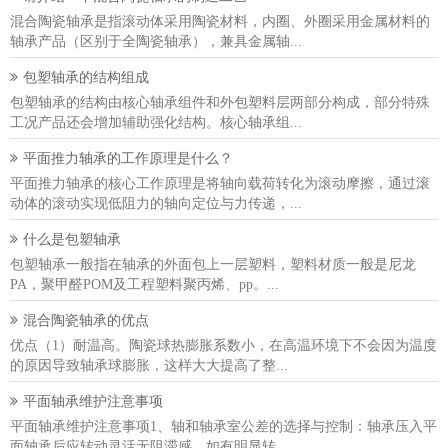
混合陶瓷轴承是指滚动体采用陶瓷材料，内圈、外圈采用金属材料的
轴承产品（区别于全陶瓷轴承），兼具金属轴...
包塑轴承的结构组成
包塑轴承的结构由核心轴承组件和外包塑料层两部分构成，部分特殊
工况产品还会增加辅助强化结构。核心轴承组...
平面推力轴承的工作原理是什么？
平面推力轴承的核心工作原理是将轴向载荷转化为滚动摩擦，通过滚
动体的滚动实现低阻力的轴向定位与力传递，...
什么是包塑轴承
包塑轴承一般指在轴承的外面包上一层塑料，塑料材质一般是尼龙
PA，聚甲醛POM及工程塑料聚丙烯、pp。...
混合陶瓷轴承的优点
优点（1）耐温高。陶瓷球热膨胀系数小，在高温环境下不会因为温度
的原因导致轴承球膨胀，这样大大提高了整...
平面轴承维护注意事项
平面轴承维护注意事项1、轴和轴承室公差的选择与控制：轴承压入平
面轴承后应转动灵活无阻滞感。如有明显转...