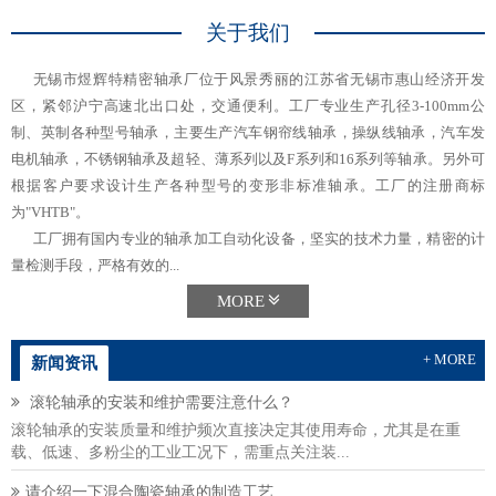
关于我们
无锡市煜辉特精密轴承厂位于风景秀丽的江苏省无锡市惠山经济开发
区，紧邻沪宁高速北出口处，交通便利。工厂专业生产孔径3-100mm公
制、英制各种型号轴承，主要生产汽车钢帘线轴承，操纵线轴承，汽车发
电机轴承，不锈钢轴承及超轻、薄系列以及F系列和16系列等轴承。另外可
根据客户要求设计生产各种型号的变形非标准轴承。工厂的注册商标
为"VHTB"。
工厂拥有国内专业的轴承加工自动化设备，坚实的技术力量，精密的计
量检测手段，严格有效的...
MORE
+ MORE
新闻资讯
滚轮轴承的安装和维护需要注意什么？
滚轮轴承的安装质量和维护频次直接决定其使用寿命，尤其是在重
载、低速、多粉尘的工业工况下，需重点关注装...
请介绍一下混合陶瓷轴承的制造工艺