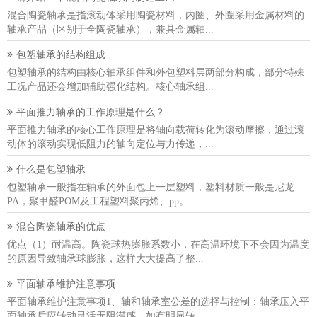
混合陶瓷轴承是指滚动体采用陶瓷材料，内圈、外圈采用金属材料的
轴承产品（区别于全陶瓷轴承），兼具金属轴...
包塑轴承的结构组成
包塑轴承的结构由核心轴承组件和外包塑料层两部分构成，部分特殊
工况产品还会增加辅助强化结构。核心轴承组...
平面推力轴承的工作原理是什么？
平面推力轴承的核心工作原理是将轴向载荷转化为滚动摩擦，通过滚
动体的滚动实现低阻力的轴向定位与力传递，...
什么是包塑轴承
包塑轴承一般指在轴承的外面包上一层塑料，塑料材质一般是尼龙
PA，聚甲醛POM及工程塑料聚丙烯、pp。...
混合陶瓷轴承的优点
优点（1）耐温高。陶瓷球热膨胀系数小，在高温环境下不会因为温度
的原因导致轴承球膨胀，这样大大提高了整...
平面轴承维护注意事项
平面轴承维护注意事项1、轴和轴承室公差的选择与控制：轴承压入平
面轴承后应转动灵活无阻滞感。如有明显转...